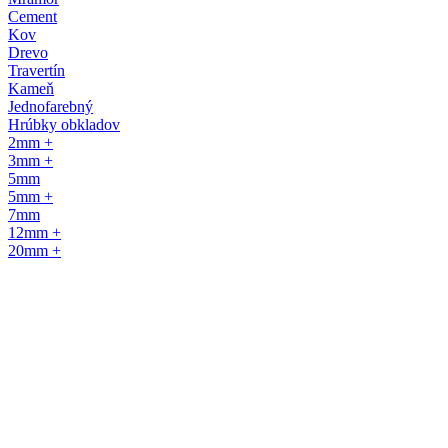
Cement
Kov
Drevo
Travertín
Kameň
Jednofarebný
Hrúbky obkladov
2mm +
3mm +
5mm
5mm +
7mm
12mm +
20mm +