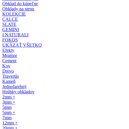
Obklad do kúpeľne
Obklady na stenu
KOLEKCIE
CALCE
SLATE
GEMINI
I NATURALI
FOKOS
UKÁZAŤ VŠETKO
Efekty
Mramor
Cement
Kov
Drevo
Travertín
Kameň
Jednofarebný
Hrúbky obkladov
2mm +
3mm +
5mm
5mm +
7mm
12mm +
20mm +