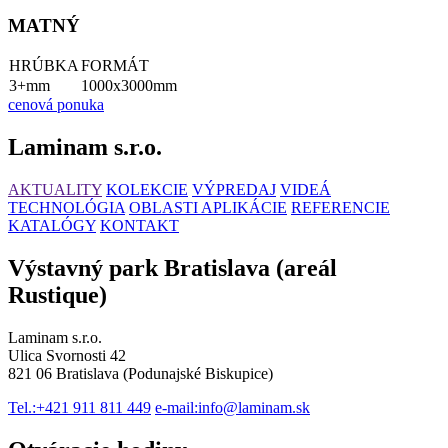
MATNÝ
HRÚBKA
FORMÁT
3+mm
1000x3000mm
cenová ponuka
Laminam s.r.o.
AKTUALITY
KOLEKCIE
VÝPREDAJ
VIDEÁ
TECHNOLÓGIA
OBLASTI APLIKÁCIE
REFERENCIE
KATALÓGY
KONTAKT
Výstavný park Bratislava (areál
Rustique)
Laminam s.r.o.
Ulica Svornosti 42
821 06 Bratislava (Podunajské Biskupice)
Tel.:
+421 911 811 449
e-mail:
info@laminam.sk