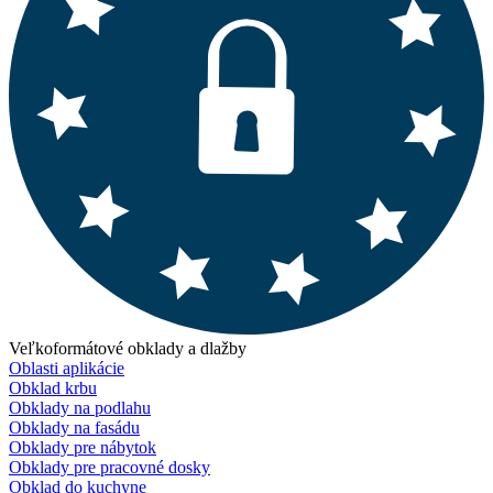
Veľkoformátové obklady a dlažby
Oblasti aplikácie
Obklad krbu
Obklady na podlahu
Obklady na fasádu
Obklady pre nábytok
Obklady pre pracovné dosky
Obklad do kuchyne