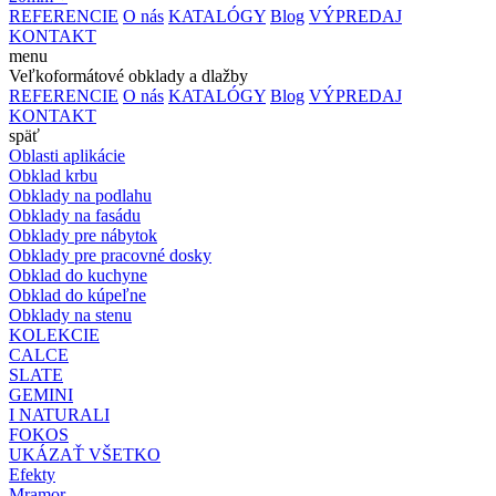
REFERENCIE
O nás
KATALÓGY
Blog
VÝPREDAJ
KONTAKT
menu
Veľkoformátové obklady a dlažby
REFERENCIE
O nás
KATALÓGY
Blog
VÝPREDAJ
KONTAKT
späť
Oblasti aplikácie
Obklad krbu
Obklady na podlahu
Obklady na fasádu
Obklady pre nábytok
Obklady pre pracovné dosky
Obklad do kuchyne
Obklad do kúpeľne
Obklady na stenu
KOLEKCIE
CALCE
SLATE
GEMINI
I NATURALI
FOKOS
UKÁZAŤ VŠETKO
Efekty
Mramor