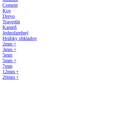
Cement
Kov
Drevo
Travertín
Kameň
Jednofarebný
Hrúbky obkladov
2mm +
3mm +
5mm
5mm +
7mm
12mm +
20mm +