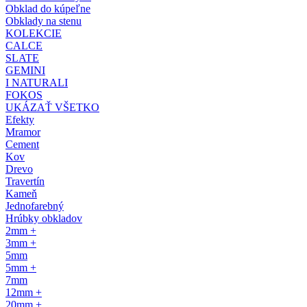
Obklad do kúpeľne
Obklady na stenu
KOLEKCIE
CALCE
SLATE
GEMINI
I NATURALI
FOKOS
UKÁZAŤ VŠETKO
Efekty
Mramor
Cement
Kov
Drevo
Travertín
Kameň
Jednofarebný
Hrúbky obkladov
2mm +
3mm +
5mm
5mm +
7mm
12mm +
20mm +