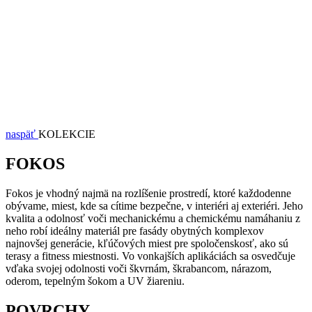
naspäť
KOLEKCIE
FOKOS
Fokos je vhodný najmä na rozlíšenie prostredí, ktoré každodenne
obývame, miest, kde sa cítime bezpečne, v interiéri aj exteriéri. Jeho
kvalita a odolnosť voči mechanickému a chemickému namáhaniu z
neho robí ideálny materiál pre fasády obytných komplexov
najnovšej generácie, kľúčových miest pre spoločenskosť, ako sú
terasy a fitness miestnosti. Vo vonkajších aplikáciách sa osvedčuje
vďaka svojej odolnosti voči škvrnám, škrabancom, nárazom,
oderom, tepelným šokom a UV žiareniu.
POVRCHY