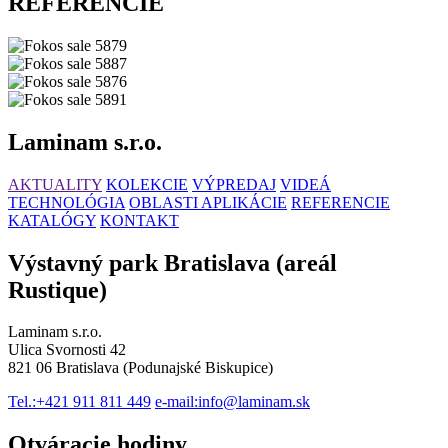
REFERENCIE
Laminam s.r.o.
AKTUALITY
KOLEKCIE
VÝPREDAJ
VIDEÁ
TECHNOLÓGIA
OBLASTI APLIKÁCIE
REFERENCIE
KATALÓGY
KONTAKT
Výstavný park Bratislava (areál
Rustique)
Laminam s.r.o.
Ulica Svornosti 42
821 06 Bratislava (Podunajské Biskupice)
Tel.:
+421 911 811 449
e-mail:
info@laminam.sk
Otváracie hodiny