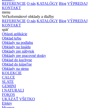
REFERENCIE
O nás
KATALÓGY
Blog
VÝPREDAJ
KONTAKT
menu
Veľkoformátové obklady a dlažby
REFERENCIE
O nás
KATALÓGY
Blog
VÝPREDAJ
KONTAKT
späť
Oblasti aplikácie
Obklad krbu
Obklady na podlahu
Obklady na fasádu
Obklady pre nábytok
Obklady pre pracovné dosky
Obklad do kuchyne
Obklad do kúpeľne
Obklady na stenu
KOLEKCIE
CALCE
SLATE
GEMINI
I NATURALI
FOKOS
UKÁZAŤ VŠETKO
Efekty
Mramor