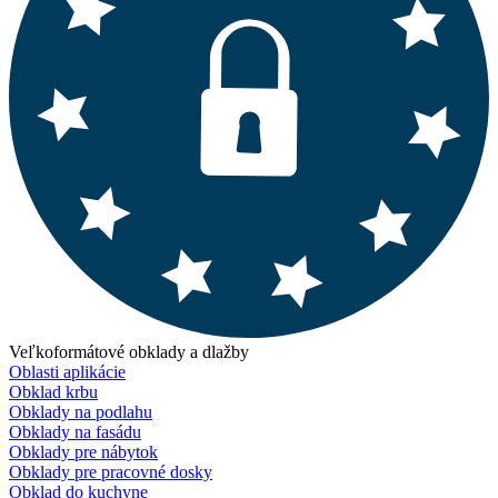
Veľkoformátové obklady a dlažby
Oblasti aplikácie
Obklad krbu
Obklady na podlahu
Obklady na fasádu
Obklady pre nábytok
Obklady pre pracovné dosky
Obklad do kuchyne