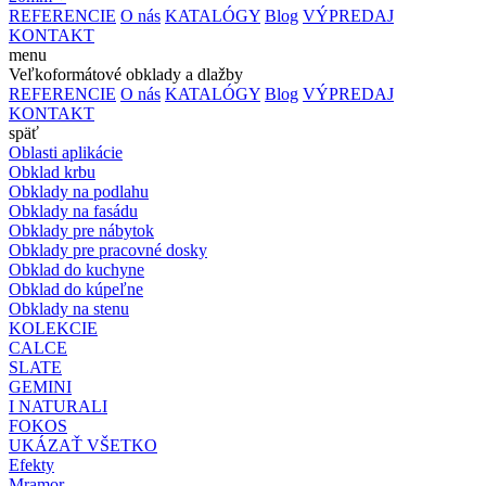
REFERENCIE
O nás
KATALÓGY
Blog
VÝPREDAJ
KONTAKT
menu
Veľkoformátové obklady a dlažby
REFERENCIE
O nás
KATALÓGY
Blog
VÝPREDAJ
KONTAKT
späť
Oblasti aplikácie
Obklad krbu
Obklady na podlahu
Obklady na fasádu
Obklady pre nábytok
Obklady pre pracovné dosky
Obklad do kuchyne
Obklad do kúpeľne
Obklady na stenu
KOLEKCIE
CALCE
SLATE
GEMINI
I NATURALI
FOKOS
UKÁZAŤ VŠETKO
Efekty
Mramor