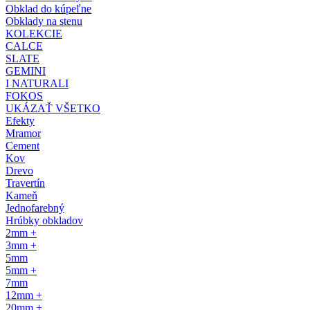
Obklad do kúpeľne
Obklady na stenu
KOLEKCIE
CALCE
SLATE
GEMINI
I NATURALI
FOKOS
UKÁZAŤ VŠETKO
Efekty
Mramor
Cement
Kov
Drevo
Travertín
Kameň
Jednofarebný
Hrúbky obkladov
2mm +
3mm +
5mm
5mm +
7mm
12mm +
20mm +