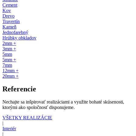
Cement
Kov
Drevo
Travertín
Kameň
Jednofarebný
Hrúbky obkladov
2mm +
3mm +
5mm
5mm +
7mm
12mm +
20mm +
Referencie
Nechajte sa inšpirovať realizáciami a využite bohaté skúsenosti,
ktorými ako spoločnosť disponujeme.
VŠETKY REALIZÁCIE
|
Interiér
|