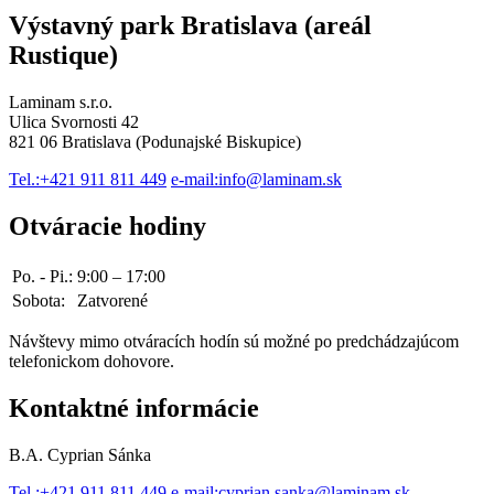
Výstavný park Bratislava (areál
Rustique)
Laminam s.r.o.
Ulica Svornosti 42
821 06 Bratislava (Podunajské Biskupice)
Tel.:
+421 911 811 449
e-mail:
info@laminam.sk
Otváracie hodiny
Po. - Pi.:
9:00 – 17:00
Sobota:
Zatvorené
Návštevy mimo otváracích hodín sú možné po predchádzajúcom
telefonickom dohovore.
Kontaktné informácie
B.A. Cyprian Sánka
Tel.:
+421 911 811 449
e-mail:
cyprian.sanka@laminam.sk