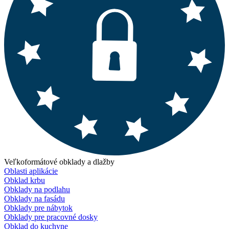
Veľkoformátové obklady a dlažby
Oblasti aplikácie
Obklad krbu
Obklady na podlahu
Obklady na fasádu
Obklady pre nábytok
Obklady pre pracovné dosky
Obklad do kuchyne