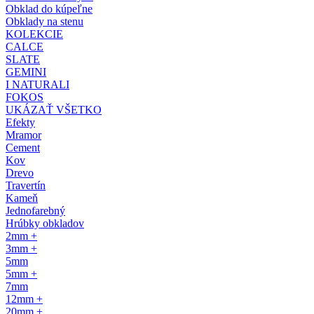
Obklad do kúpeľne
Obklady na stenu
KOLEKCIE
CALCE
SLATE
GEMINI
I NATURALI
FOKOS
UKÁZAŤ VŠETKO
Efekty
Mramor
Cement
Kov
Drevo
Travertín
Kameň
Jednofarebný
Hrúbky obkladov
2mm +
3mm +
5mm
5mm +
7mm
12mm +
20mm +