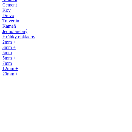
Cement
Kov
Drevo
Travertín
Kameň
Jednofarebný
Hrúbky obkladov
2mm +
3mm +
5mm
5mm +
7mm
12mm +
20mm +