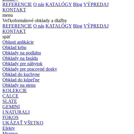
REFERENCIE
O nás
KATALÓGY
Blog
VÝPREDAJ
KONTAKT
menu
Veľkoformátové obklady a dlažby
REFERENCIE
O nás
KATALÓGY
Blog
VÝPREDAJ
KONTAKT
späť
Oblasti aplikácie
Obklad krbu
Obklady na podlahu
Obklady na fasádu
Obklady pre nábytok
Obklady pre pracovné dosky
Obklad do kuchyne
Obklad do kúpeľne
Obklady na stenu
KOLEKCIE
CALCE
SLATE
GEMINI
I NATURALI
FOKOS
UKÁZAŤ VŠETKO
Efekty
Mramor