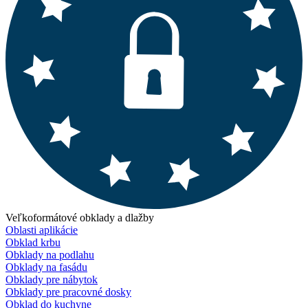
Veľkoformátové obklady a dlažby
Oblasti aplikácie
Obklad krbu
Obklady na podlahu
Obklady na fasádu
Obklady pre nábytok
Obklady pre pracovné dosky
Obklad do kuchyne