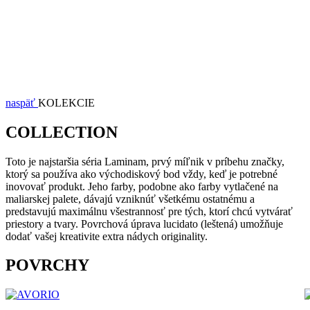
naspäť
KOLEKCIE
COLLECTION
Toto je najstaršia séria Laminam, prvý míľnik v príbehu značky,
ktorý sa používa ako východiskový bod vždy, keď je potrebné
inovovať produkt. Jeho farby, podobne ako farby vytlačené na
maliarskej palete, dávajú vzniknúť všetkému ostatnému a
predstavujú maximálnu všestrannosť pre tých, ktorí chcú vytvárať
priestory a tvary. Povrchová úprava lucidato (leštená) umožňuje
dodať vašej kreativite extra nádych originality.
POVRCHY