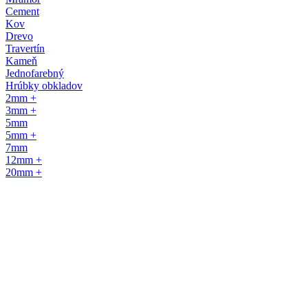
Cement
Kov
Drevo
Travertín
Kameň
Jednofarebný
Hrúbky obkladov
2mm +
3mm +
5mm
5mm +
7mm
12mm +
20mm +