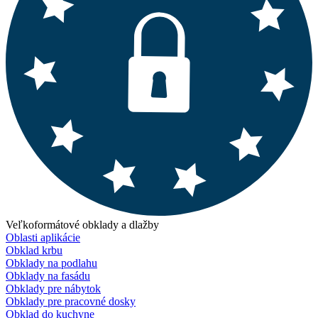
Veľkoformátové obklady a dlažby
Oblasti aplikácie
Obklad krbu
Obklady na podlahu
Obklady na fasádu
Obklady pre nábytok
Obklady pre pracovné dosky
Obklad do kuchyne