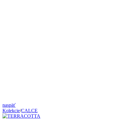
naspäť
Kolekcie
/
CALCE