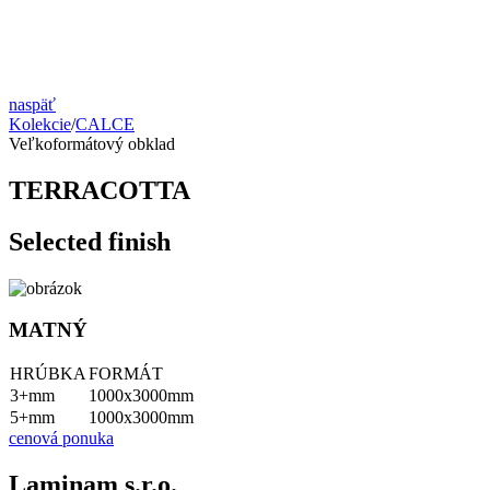
naspäť
Kolekcie
/
CALCE
Veľkoformátový obklad
TERRACOTTA
Selected finish
MATNÝ
HRÚBKA
FORMÁT
3+mm
1000x3000mm
5+mm
1000x3000mm
cenová ponuka
Laminam s.r.o.