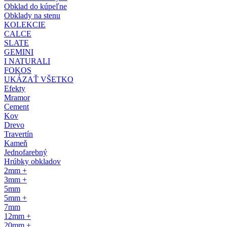
Obklad do kúpeľne
Obklady na stenu
KOLEKCIE
CALCE
SLATE
GEMINI
I NATURALI
FOKOS
UKÁZAŤ VŠETKO
Efekty
Mramor
Cement
Kov
Drevo
Travertín
Kameň
Jednofarebný
Hrúbky obkladov
2mm +
3mm +
5mm
5mm +
7mm
12mm +
20mm +