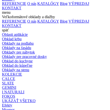
REFERENCIE
O nás
KATALÓGY
Blog
VÝPREDAJ
KONTAKT
menu
Veľkoformátové obklady a dlažby
REFERENCIE
O nás
KATALÓGY
Blog
VÝPREDAJ
KONTAKT
späť
Oblasti aplikácie
Obklad krbu
Obklady na podlahu
Obklady na fasádu
Obklady pre nábytok
Obklady pre pracovné dosky
Obklad do kuchyne
Obklad do kúpeľne
Obklady na stenu
KOLEKCIE
CALCE
SLATE
GEMINI
I NATURALI
FOKOS
UKÁZAŤ VŠETKO
Efekty
Mramor