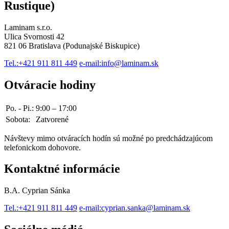
Rustique)
Laminam s.r.o.
Ulica Svornosti 42
821 06 Bratislava (Podunajské Biskupice)
Tel.:
+421 911 811 449
e-mail:
info@laminam.sk
Otváracie hodiny
Po. - Pi.:
9:00 – 17:00
Sobota:
Zatvorené
Návštevy mimo otváracích hodín sú možné po predchádzajúcom
telefonickom dohovore.
Kontaktné informácie
B.A. Cyprian Sánka
Tel.:
+421 911 811 449
e-mail:
cyprian.sanka@laminam.sk