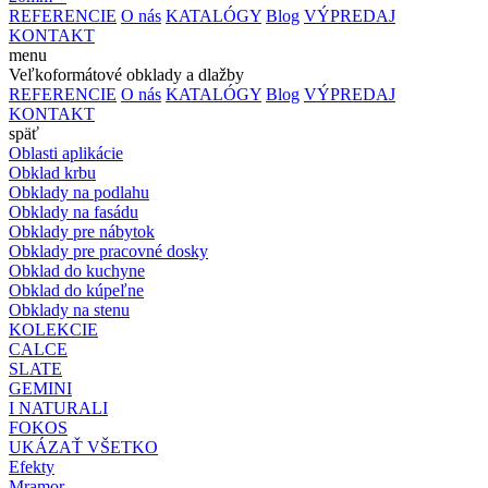
REFERENCIE
O nás
KATALÓGY
Blog
VÝPREDAJ
KONTAKT
menu
Veľkoformátové obklady a dlažby
REFERENCIE
O nás
KATALÓGY
Blog
VÝPREDAJ
KONTAKT
späť
Oblasti aplikácie
Obklad krbu
Obklady na podlahu
Obklady na fasádu
Obklady pre nábytok
Obklady pre pracovné dosky
Obklad do kuchyne
Obklad do kúpeľne
Obklady na stenu
KOLEKCIE
CALCE
SLATE
GEMINI
I NATURALI
FOKOS
UKÁZAŤ VŠETKO
Efekty
Mramor