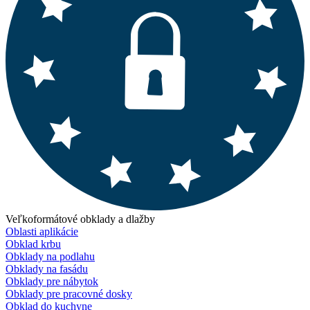
Veľkoformátové obklady a dlažby
Oblasti aplikácie
Obklad krbu
Obklady na podlahu
Obklady na fasádu
Obklady pre nábytok
Obklady pre pracovné dosky
Obklad do kuchyne