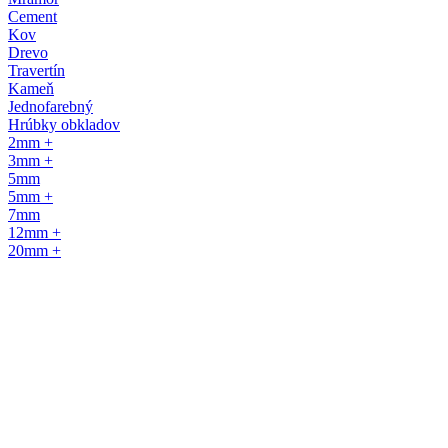
Cement
Kov
Drevo
Travertín
Kameň
Jednofarebný
Hrúbky obkladov
2mm +
3mm +
5mm
5mm +
7mm
12mm +
20mm +