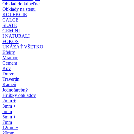
Obklad do kúpeľne
Obklady na stenu
KOLEKCIE
CALCE
SLATE
GEMINI
I NATURALI
FOKOS
UKÁZAŤ VŠETKO
Efekty
Mramor
Cement
Kov
Drevo
Travertín
Kameň
Jednofarebný
Hrúbky obkladov
2mm +
3mm +
5mm
5mm +
7mm
12mm +
20mm +