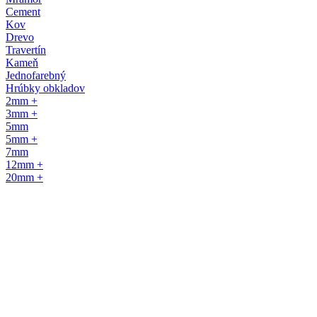
Cement
Kov
Drevo
Travertín
Kameň
Jednofarebný
Hrúbky obkladov
2mm +
3mm +
5mm
5mm +
7mm
12mm +
20mm +