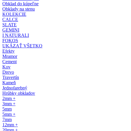
Obklad do kúpeľne
Obklady na stenu
KOLEKCIE
CALCE
SLATE
GEMINI
I NATURALI
FOKOS
UKÁZAŤ VŠETKO
Efekty
Mramor
Cement
Kov
Drevo
Travertín
Kameň
Jednofarebný
Hrúbky obkladov
2mm +
3mm +
5mm
5mm +
7mm
12mm +
20mm +