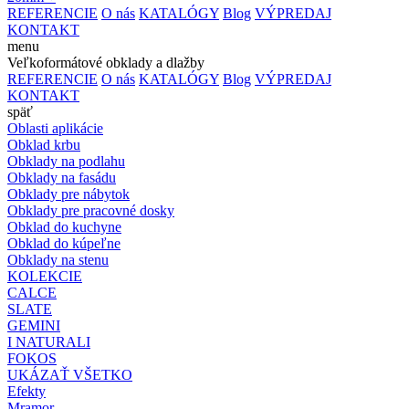
REFERENCIE
O nás
KATALÓGY
Blog
VÝPREDAJ
KONTAKT
menu
Veľkoformátové obklady a dlažby
REFERENCIE
O nás
KATALÓGY
Blog
VÝPREDAJ
KONTAKT
späť
Oblasti aplikácie
Obklad krbu
Obklady na podlahu
Obklady na fasádu
Obklady pre nábytok
Obklady pre pracovné dosky
Obklad do kuchyne
Obklad do kúpeľne
Obklady na stenu
KOLEKCIE
CALCE
SLATE
GEMINI
I NATURALI
FOKOS
UKÁZAŤ VŠETKO
Efekty
Mramor