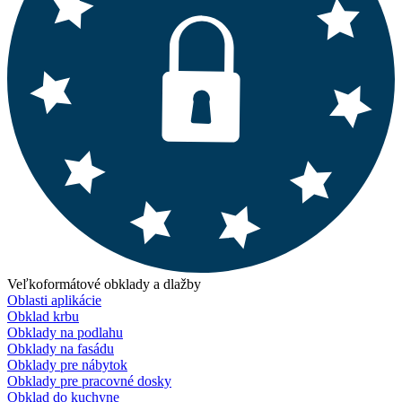
Veľkoformátové obklady a dlažby
Oblasti aplikácie
Obklad krbu
Obklady na podlahu
Obklady na fasádu
Obklady pre nábytok
Obklady pre pracovné dosky
Obklad do kuchyne