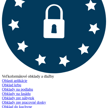
Veľkoformátové obklady a dlažby
Oblasti aplikácie
Obklad krbu
Obklady na podlahu
Obklady na fasádu
Obklady pre nábytok
Obklady pre pracovné dosky
Obklad do kuchyne