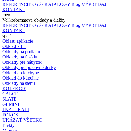
REFERENCIE
O nás
KATALÓGY
Blog
VÝPREDAJ
KONTAKT
menu
Veľkoformátové obklady a dlažby
REFERENCIE
O nás
KATALÓGY
Blog
VÝPREDAJ
KONTAKT
späť
Oblasti aplikácie
Obklad krbu
Obklady na podlahu
Obklady na fasádu
Obklady pre nábytok
Obklady pre pracovné dosky
Obklad do kuchyne
Obklad do kúpeľne
Obklady na stenu
KOLEKCIE
CALCE
SLATE
GEMINI
I NATURALI
FOKOS
UKÁZAŤ VŠETKO
Efekty
Mramor