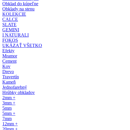
Obklad do kúpeľne
Obklady na stenu
KOLEKCIE
CALCE
SLATE
GEMINI
I NATURALI
FOKOS
UKÁZAŤ VŠETKO
Efekty
Mramor
Cement
Kov
Drevo
Travertín
Kameň
Jednofarebný
Hrúbky obkladov
2mm +
3mm +
5mm
5mm +
7mm
12mm +
20mm +