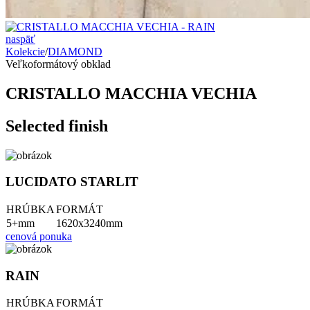
naspäť
Kolekcie
/
DIAMOND
Veľkoformátový obklad
CRISTALLO MACCHIA VECHIA
Selected finish
LUCIDATO STARLIT
HRÚBKA
FORMÁT
5+mm
1620x3240mm
cenová ponuka
RAIN
HRÚBKA
FORMÁT