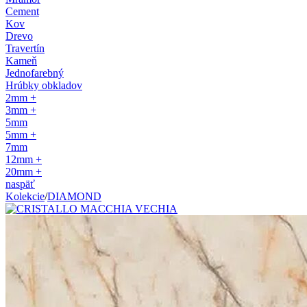
Cement
Kov
Drevo
Travertín
Kameň
Jednofarebný
Hrúbky obkladov
2mm +
3mm +
5mm
5mm +
7mm
12mm +
20mm +
naspäť
Kolekcie
/
DIAMOND