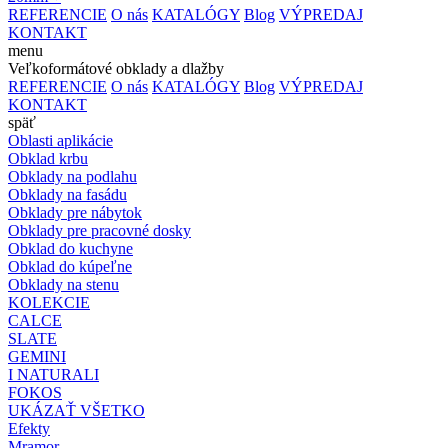
REFERENCIE
O nás
KATALÓGY
Blog
VÝPREDAJ
KONTAKT
menu
Veľkoformátové obklady a dlažby
REFERENCIE
O nás
KATALÓGY
Blog
VÝPREDAJ
KONTAKT
späť
Oblasti aplikácie
Obklad krbu
Obklady na podlahu
Obklady na fasádu
Obklady pre nábytok
Obklady pre pracovné dosky
Obklad do kuchyne
Obklad do kúpeľne
Obklady na stenu
KOLEKCIE
CALCE
SLATE
GEMINI
I NATURALI
FOKOS
UKÁZAŤ VŠETKO
Efekty
Mramor