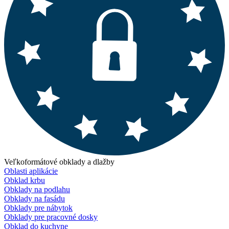
Veľkoformátové obklady a dlažby
Oblasti aplikácie
Obklad krbu
Obklady na podlahu
Obklady na fasádu
Obklady pre nábytok
Obklady pre pracovné dosky
Obklad do kuchyne