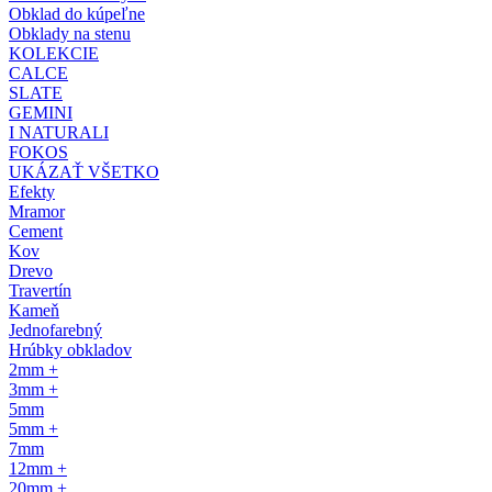
Obklad do kúpeľne
Obklady na stenu
KOLEKCIE
CALCE
SLATE
GEMINI
I NATURALI
FOKOS
UKÁZAŤ VŠETKO
Efekty
Mramor
Cement
Kov
Drevo
Travertín
Kameň
Jednofarebný
Hrúbky obkladov
2mm +
3mm +
5mm
5mm +
7mm
12mm +
20mm +