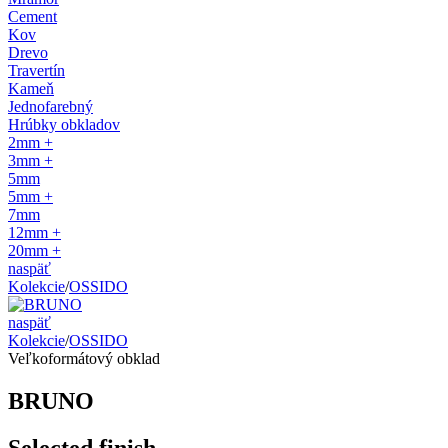
Cement
Kov
Drevo
Travertín
Kameň
Jednofarebný
Hrúbky obkladov
2mm +
3mm +
5mm
5mm +
7mm
12mm +
20mm +
naspäť
Kolekcie
/
OSSIDO
naspäť
Kolekcie
/
OSSIDO
Veľkoformátový obklad
BRUNO
Selected finish