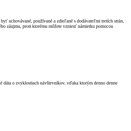
 byť uchovávané, používané a zdieľané s dodávateľmi tretích strán,
ného záujmu, proti ktorému môžete vzniesť námietku pomocou
ané dáta o zvyklostiach návštevníkov, vďaka ktorým denno denne