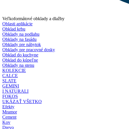
Veľkoformátové obklady a dlažby
Oblasti aplikácie
Obklad krbu
Obklady na podlahu
Obklady na fasádu
Obklady pre nábytok
Obklady pre pracovné dosky
Obklad do kuchyne
Obklad do kúpeľne
Obklady na stenu
KOLEKCIE
CALCE
SLATE
GEMINI
I NATURALI
FOKOS
UKÁZAŤ VŠETKO
Efekty
Mramor
Cement
Kov
Drevo