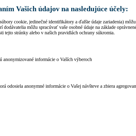
vaním Vašich údajov na nasledujúce účely:
úbory cookie, jedinečné identifikátory a ďalšie údaje zariadenia) môžu
rí dodávatelia môžu spracúvať vaše osobné údaje na základe oprávne
ti tejto stránky alebo v našich pravidlách ochrany súkromia.
ujú anonymizované informácie o Vaších výberoch
ktorá odosiela anonymné informácie o Vašej návšteve a zbiera agregov