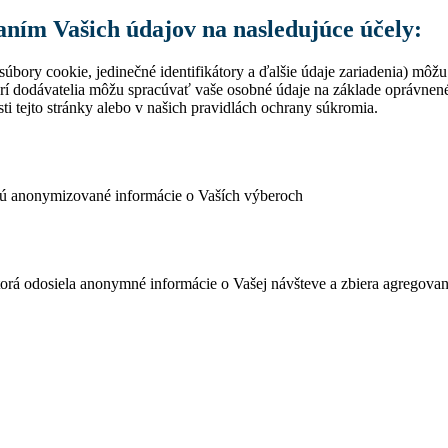
vaním Vašich údajov na nasledujúce účely:
úbory cookie, jedinečné identifikátory a ďalšie údaje zariadenia) môžu
rí dodávatelia môžu spracúvať vaše osobné údaje na základe oprávne
ti tejto stránky alebo v našich pravidlách ochrany súkromia.
ujú anonymizované informácie o Vaších výberoch
ktorá odosiela anonymné informácie o Vašej návšteve a zbiera agregov