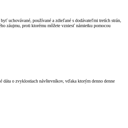
 byť uchovávané, používané a zdieľané s dodávateľmi tretích strán,
ného záujmu, proti ktorému môžete vzniesť námietku pomocou
ané dáta o zvyklostiach návštevníkov, vďaka ktorým denno denne