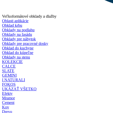
Veľkoformátové obklady a dlažby
Oblasti aplikácie
Obklad krbu
Obklady na podlahu
Obklady na fasádu
Obklady pre nábytok
Obklady pre pracovné dosky
Obklad do kuchyne
Obklad do kúpeľne
Obklady na stenu
KOLEKCIE
CALCE
SLATE
GEMINI
I NATURALI
FOKOS
UKÁZAŤ VŠETKO
Efekty
Mramor
Cement
Kov
Drevo