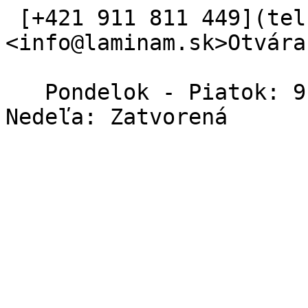
 [+421 911 811 449](tel:+421%20911%20811%20449) 
<info@laminam.sk>Otvára
   Pondelok - Piatok: 9:00 – 17:00   Sobota - 
Nedeľa: Zatvorená   
