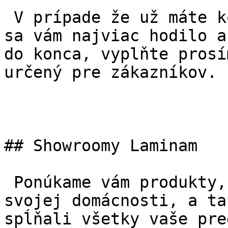
 V prípade že už máte konkrétnu predstavu, čo by 
sa vám najviac hodilo a
do konca, vyplňte prosí
určený pre zákazníkov.

## Showroomy Laminam

 Ponúkame vám produkty, ktoré budete mať denne vo 
svojej domácnosti, a ta
spĺňali všetky vaše pre