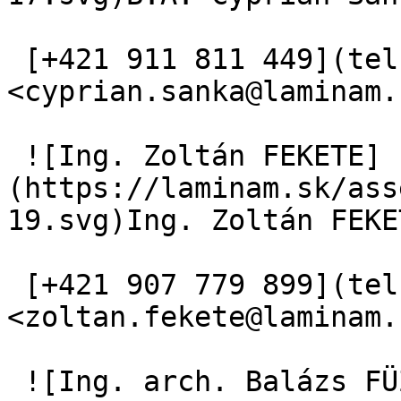
 [+421 911 811 449](tel:+421%20911%20811%20449) 
<cyprian.sanka@laminam.s
 ![Ing. Zoltán FEKETE]
(https://laminam.sk/ass
19.svg)Ing. Zoltán FEKET
 [+421 907 779 899](tel:+421%20907%20779%20899) 
<zoltan.fekete@laminam.s
 ![Ing. arch. Balázs FÜZÉK]