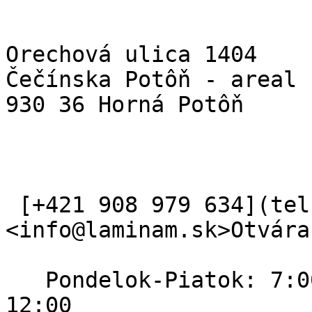
Orechová ulica 1404  

Čečínska Potôň - areal P
930 36 Horná Potôň

 [+421 908 979 634](tel:+421%20908%20979%20634) 
<info@laminam.sk>Otvára
   Pondelok-Piatok: 7:00 - 16:00   Sobota: 8:00 - 
12:00   
