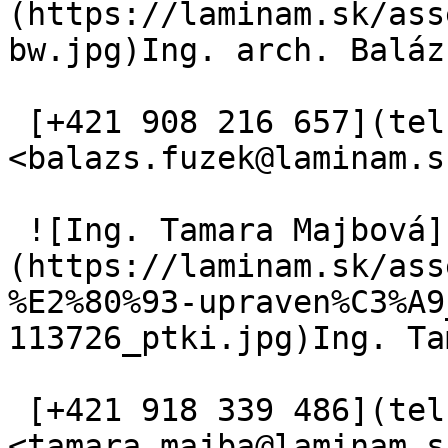
(https://laminam.sk/ass
bw.jpg)Ing. arch. Baláz
 [+421 908 216 657](tel:+421%20908%20216%20657) 
<balazs.fuzek@laminam.sk
 ![Ing. Tamara Majbová]
(https://laminam.sk/ass
%E2%80%93-upraven%C3%A9
113726_ptki.jpg)Ing. Ta
 [+421 918 339 486](tel:+421%20918%20339%20486) 