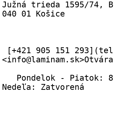
Južná trieda 1595/74, B
040 01 Košice

 [+421 905 151 293](tel:+421%20905%20151%20293) 
<info@laminam.sk>Otvára
   Pondelok - Piatok: 8:00 – 16:00   Sobota - 
Nedeľa: Zatvorená   
