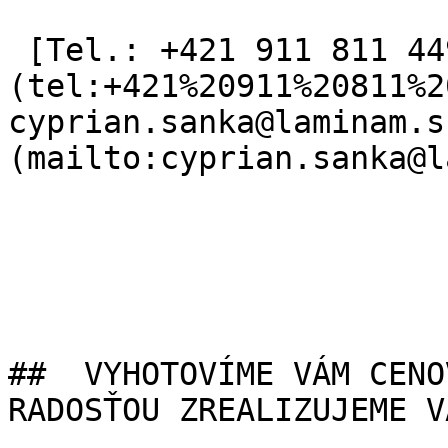
 [Tel.: +421 911 811 449]
(tel:+421%20911%20811%2
cyprian.sanka@laminam.s
(mailto:cyprian.sanka@l
##  VYHOTOVÍME VÁM CENO
RADOSŤOU ZREALIZUJEME V