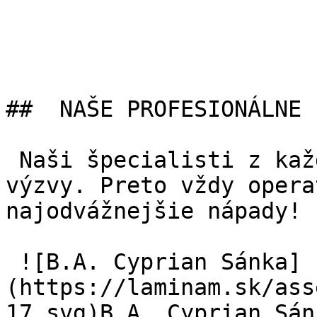
##  NAŠE PROFESIONÁLNE 
 Naši špecialisti z každej oblasti majú radi 
výzvy. Preto vždy opera
najodvážnejšie nápady!

 ![B.A. Cyprian Sánka]
(https://laminam.sk/ass
17.svg)B.A. Cyprian Sánk