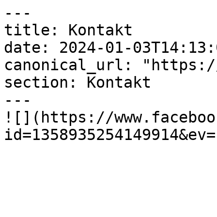
---

title: Kontakt

date: 2024-01-03T14:13:
canonical_url: "https:/
section: Kontakt

---

![](https://www.faceboo
id=1358935254149914&ev=