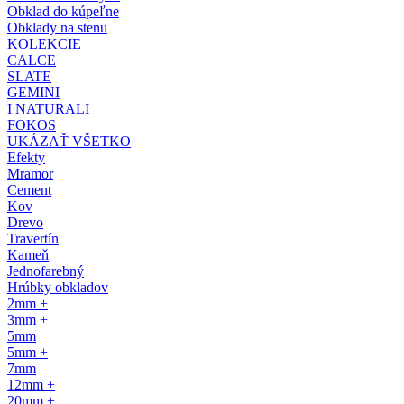
Obklad do kúpeľne
Obklady na stenu
KOLEKCIE
CALCE
SLATE
GEMINI
I NATURALI
FOKOS
UKÁZAŤ VŠETKO
Efekty
Mramor
Cement
Kov
Drevo
Travertín
Kameň
Jednofarebný
Hrúbky obkladov
2mm +
3mm +
5mm
5mm +
7mm
12mm +
20mm +