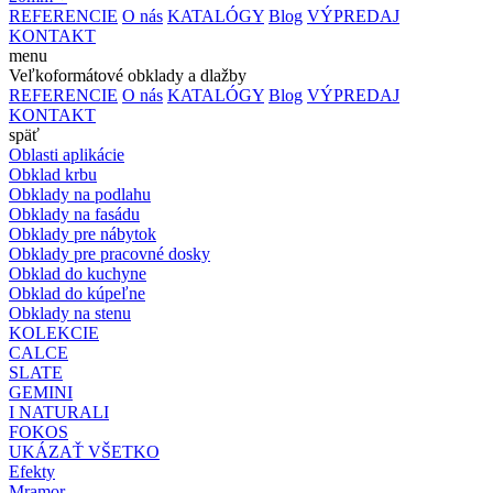
REFERENCIE
O nás
KATALÓGY
Blog
VÝPREDAJ
KONTAKT
menu
Veľkoformátové obklady a dlažby
REFERENCIE
O nás
KATALÓGY
Blog
VÝPREDAJ
KONTAKT
späť
Oblasti aplikácie
Obklad krbu
Obklady na podlahu
Obklady na fasádu
Obklady pre nábytok
Obklady pre pracovné dosky
Obklad do kuchyne
Obklad do kúpeľne
Obklady na stenu
KOLEKCIE
CALCE
SLATE
GEMINI
I NATURALI
FOKOS
UKÁZAŤ VŠETKO
Efekty
Mramor