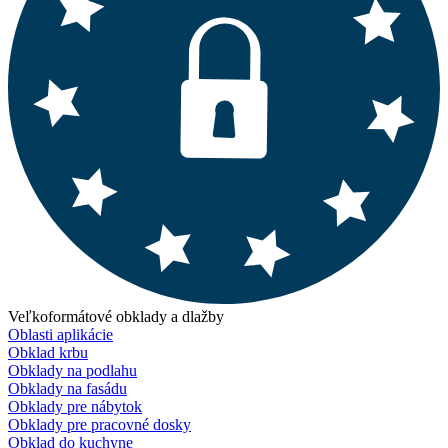
Veľkoformátové obklady a dlažby
Oblasti aplikácie
Obklad krbu
Obklady na podlahu
Obklady na fasádu
Obklady pre nábytok
Obklady pre pracovné dosky
Obklad do kuchyne